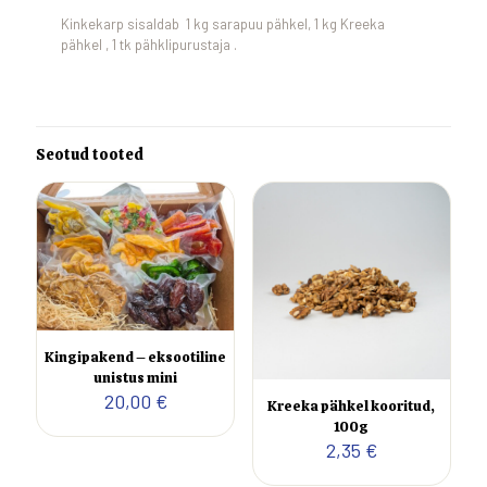
Kinkekarp sisaldab 1 kg sarapuu pähkel, 1 kg Kreeka
pähkel , 1 tk pähklipurustaja .
Seotud tooted
Kingipakend – eksootiline
unistus mini
20,00
€
Kreeka pähkel kooritud,
100g
2,35
€