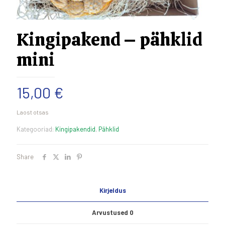
Kingipakend – pähklid
mini
15,00
€
Laost otsas
Kategooriad:
Kingipakendid
,
Pähklid
Share
Kirjeldus
Arvustused
0