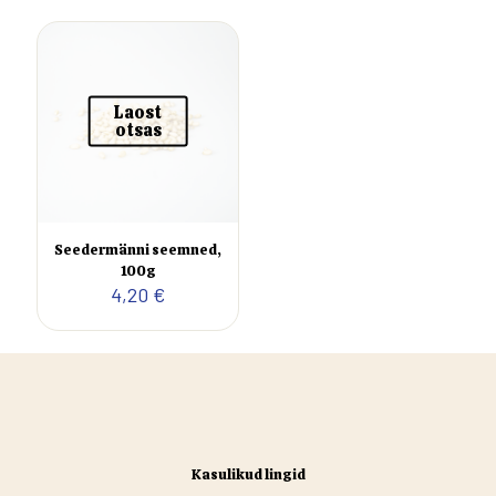
Laost
otsas
Seedermänni seemned,
100g
4,20
€
Kasulikud lingid