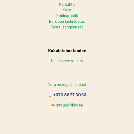
Kontaktid
Meist
Sõidugraafik
Euroopa Liidu toetus
Kasutustingimused
Kohaletoimetamine
Kuidas see toimub
Võta meiega ühendust
+372 5677 3023
info@piirikivi.ee