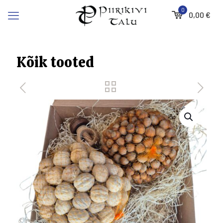
0
0,00
€
Kõik tooted