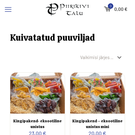
0
0,00
€
Kuivatatud puuviljad
Kingipakend- eksootiline
Kingipakend – eksootiline
unistus
unistus mini
23,00
€
20,00
€