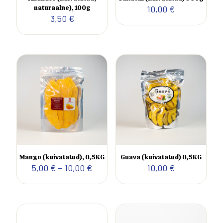
naturaalne), 100g
10,00
€
3,50
€
Mango (kuivatatud), 0,5KG
Guava (kuivatatud) 0,5KG
Hinnavahemik:
5,00
€
–
10,00
€
10,00
€
5,00 €
kuni
10,00 €