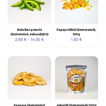
Roheline pomelo
Papaya tükid (kuivatatud),
(kuivatatud, sukaad)(KG)
100g
Hinnavahemik:
2,80
€
–
14,00
€
1,60
€
2,80 €
kuni
14,00 €
Ananass (kuivatatud,
Jakavili (kuivatatud) 500g