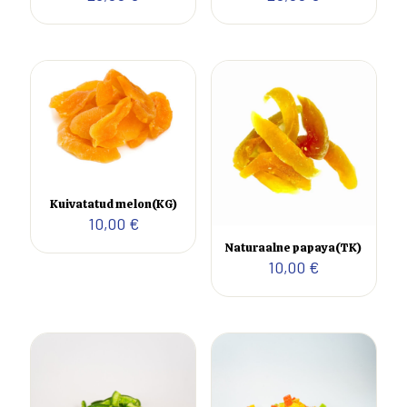
Kuivatatud melon(KG)
10,00
€
Naturaalne papaya(TK)
10,00
€