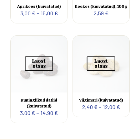
Aprikoos (kuivatatud)
Kookos (kuivatatud), 100g
Hinnavahemik:
3,00
€
–
15,00
€
2,59
€
3,00 €
kuni
15,00 €
Laost
Laost
otsas
otsas
Kuninglikud datlid
Viigimari (kuivatatud)
Hinnava
(kuivatatud)
2,40
€
–
12,00
€
Hinnavahemik:
2,40 €
3,00
€
–
14,90
€
3,00 €
kuni
kuni
12,00 €
14,90 €