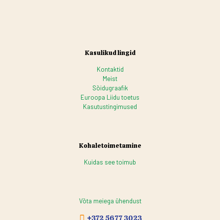
Kasulikud lingid
Kontaktid
Meist
Sõidugraafik
Euroopa Liidu toetus
Kasutustingimused
Kohaletoimetamine
Kuidas see toimub
Võta meiega ühendust
+372 5677 3023