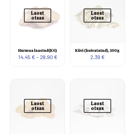
Laost
Laost
otsas
otsas
Hurmaa laastud(KG)
Kiivi (kuivatatud), 100g
Hinnavahemik:
14,45
€
–
28,90
€
2,39
€
14,45 €
kuni
28,90 €
Laost
Laost
otsas
otsas