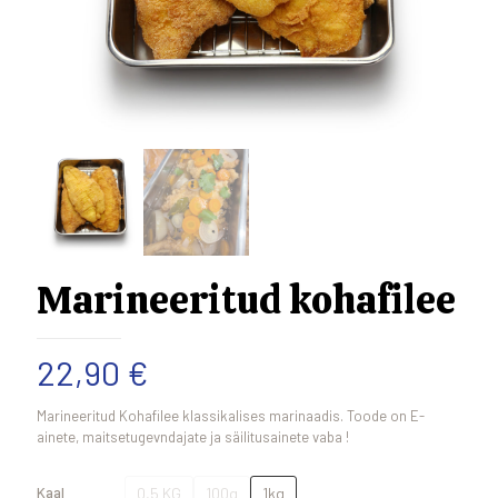
Marineeritud kohafilee
22,90
€
Marineeritud Kohafilee klassikalises marinaadis. Toode on E-
ainete, maitsetugevndajate ja säilitusainete vaba !
0,5 KG
100g
1kg
Kaal