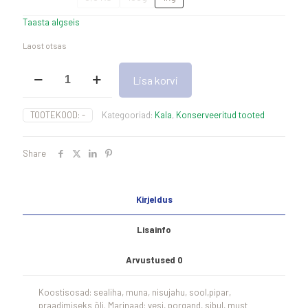
Taasta algseis
Laost otsas
Marineeritud
Lisa korvi
kohafilee
kogus
TOOTEKOOD:
-
Kategooriad:
Kala
,
Konserveeritud tooted
Share
Kirjeldus
Lisainfo
Arvustused
0
Koostisosad: sealiha, muna, nisujahu, sool,pipar,
praadimiseks õli. Marinaad: vesi, porgand, sibul, must