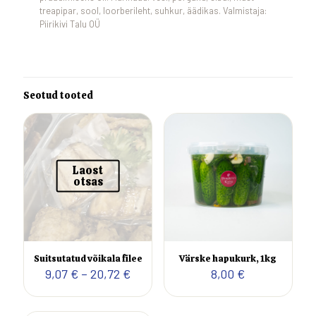
treapipar, sool, loorberileht, suhkur, äädikas. Valmistaja:
Piirikivi Talu OÜ
Seotud tooted
Laost
otsas
Suitsutatud võikala filee
Värske hapukurk, 1kg
Hinnavahemik:
9,07
€
–
20,72
€
8,00
€
9,07 €
kuni
20,72 €