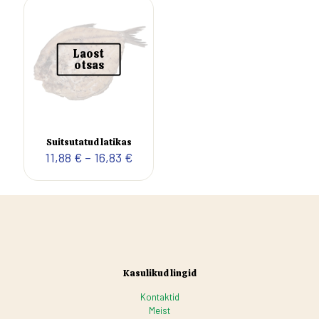
Laost
otsas
Suitsutatud latikas
Hinnavahemik:
11,88
€
–
16,83
€
11,88 €
kuni
16,83 €
Kasulikud lingid
Kontaktid
Meist