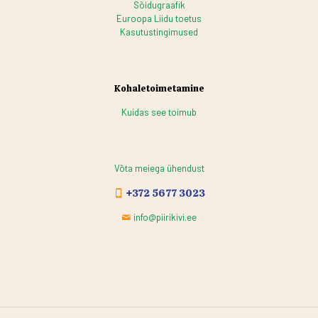
Sõidugraafik
Euroopa Liidu toetus
Kasutustingimused
Kohaletoimetamine
Kuidas see toimub
Võta meiega ühendust
+372 5677 3023
info@piirikivi.ee