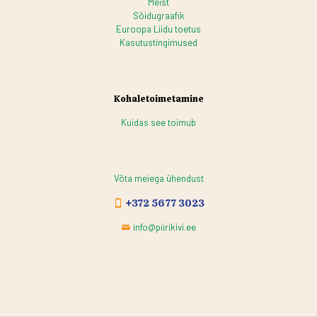
Meist
Sõidugraafik
Euroopa Liidu toetus
Kasutustingimused
Kohaletoimetamine
Kuidas see toimub
Võta meiega ühendust
+372 5677 3023
info@piirikivi.ee