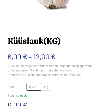
Küüslauk(KG)
Hinnavahemik:
6,00
€
–
12,00
€
6,00 €
Küüslauk on väga hea viirusevastaste omadustega igapäevane
kuni
toidulaua ravim. Sobib hästi maitsete tasakaalu
loomiseks.Küüslauk on talvisel perioodil pärit Poolast.
12,00 €
0,5 KG
1kg
Kaal
Taasta algseis
6,00
€