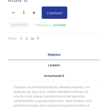
Küüslauk(KG)
Lisa korvi
kogus
TOOTEKOOD:
-
Kategooria:
Juurviljad
Share
Kirjeldus
Lisainfo
Arvustused
0
Küüslauk on põhimõtteliselt üks väheseid vägevaid, mis
aitab pea iga asja vastu, aidates alandada kolesterooli
ning üks küüs päevas kaitseb veresoonte lupjumise,
südameinfarkti ja ajurabanduse eest. Vana-Kreekas sõid
atleedid küüslauku enne olümpiamängudele minekut, et