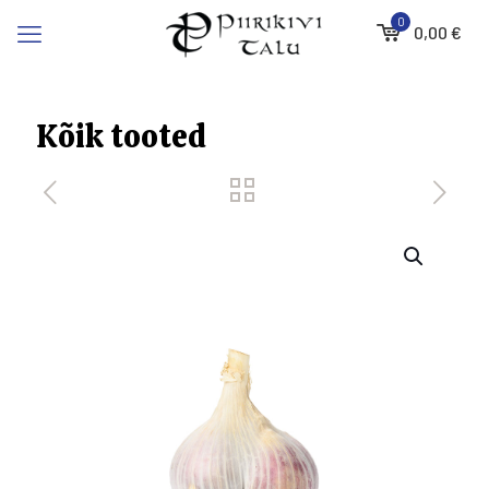
0
0,00
€
Kõik tooted