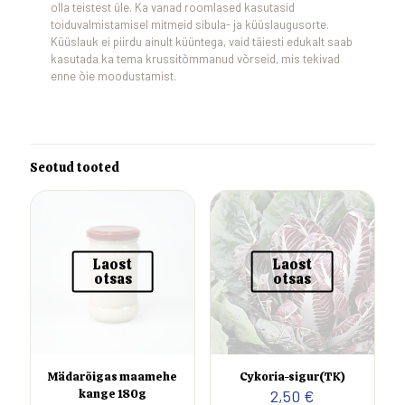
olla teistest üle. Ka vanad roomlased kasutasid
toiduvalmistamisel mitmeid sibula- ja küüslaugusorte.
Küüslauk ei piirdu ainult küüntega, vaid täiesti edukalt saab
kasutada ka tema krussitõmmanud võrseid, mis tekivad
enne õie moodustamist.
Seotud tooted
Laost
Laost
otsas
otsas
Mädarõigas maamehe
Cykoria-sigur(TK)
kange 180g
2,50
€