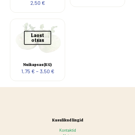
2,50
€
Laost
otsas
Nuikapsas(KG)
Hinnavahemik:
1,75
€
–
3,50
€
1,75 €
kuni
3,50 €
Kasulikud lingid
Kontaktid